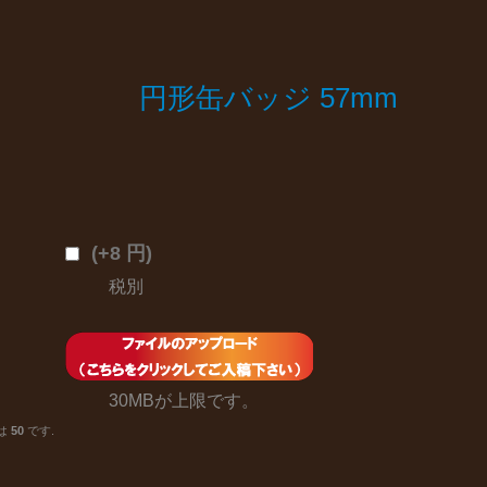
円形缶バッジ 57mm
(+8 円)
税別
30MBが上限です。
数は
50
です.