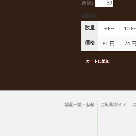
数量:
価格表:
数量
50〜
100
価格
81 円
74 
製品一覧・価格
ご利用ガイド